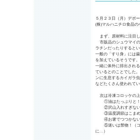
５月２３日（月）デポー
(
株
)
マルハニチロ食品の
まず、原材料に注目
市販品のシュウマイ
ラチンだったりするとい
一般の「すり身」には歯
を加えているそうです。
一緒に体外に排出される
ているとのことでした。
ンに生息するカイガラ虫
などたくさん使われてい
次は冷凍コロッケの
①
油はたっぷりと
②
沢山入れすぎな
③
温度調節はこま
④
お箸でつつかな
⑤
迷いは禁物！（
に…）