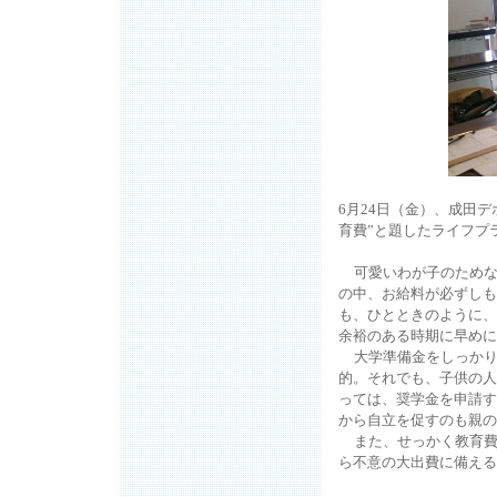
6
月
24
日（金）、成田デ
育費”と題したライフプ
可愛いわが子のため
の中、お給料が必ずしも
も、ひとときのように、
余裕のある時期に早めに
大学準備金をしっか
的。それでも、子供の人
っては、奨学金を申請す
から自立を促すのも親の
また、せっかく教育
ら不意の大出費に備える