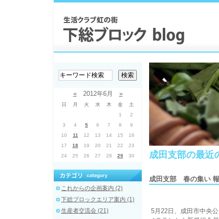
«
2012年6月
»
日
月
火
水
木
金
土
1
2
3
4
5
6
7
8
9
10
11
12
13
14
15
16
17
18
19
20
21
22
23
成田支部の最近
24
25
26
27
28
29
30
成田支部 春の集い 
これからの企画案内 (2)
下総ブロックエリア案内 (1)
生産者交流会 (21)
5月22日、成田市中央