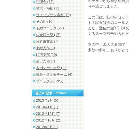
ベテランから新規組合員
料理会 (22)
時を過ごしました。
環境・福祉 (11)
ライフプラン講座 (10)
この日は、虹の街セット
その他 (16)
トの試食は豚のロールス
また、遊佐の遊YOU米
下総ブロック (27)
ぐろスープ煮缶や大豆ド
佐倉西支部 (17)
佐倉東支部 (7)
雨の中、31人の参加で
東総支部 (7)
多数の参加、ありがとう
印西支部 (19)
成田支部 (7)
木刈デポー支部 (11)
職員・展示会チーム (4)
ブロックメルマガ
2013年2月 (5)
2013年1月 (1)
2012年12月 (7)
2012年10月 (2)
2012年9月 (1)