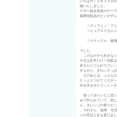
いちはやく５月２４日の
催いたしました。
デポー組合員室のテーブ
基礎化粧品のビンがずら
☆
ディアミノ：ア
☆
ピュアエクセレ
☆
ナチュラル：敏
でした。
このなかから好きな
今日は見学だけ！化粧は
皆さんにつられてクレン
きながら、きれいさっぱ
そのあとは、ふだん
たっぷりつけてください
水を含ませたコットンを
使ってみたいなと思
みで作られていて、気に
ら、オレンジの香りがこ
それから「薬用 毛
ジの手ほどきも受けまし