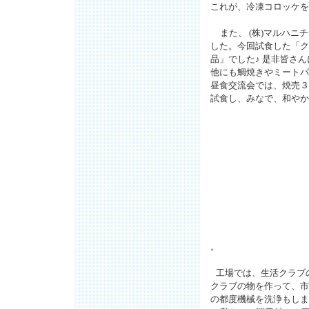
これが、冷凍コロッケを
また、
(
株
)
マルハニチ
した。今回試食した「ク
品」でした
♪
是非皆さん
他にも鯛焼きやミートパ
昼食交流会では、焼売３
試食し、みなで、和やか
。
工場では、生活クラブ
クラブの物を作って、市
の都度機械を洗浄もしま