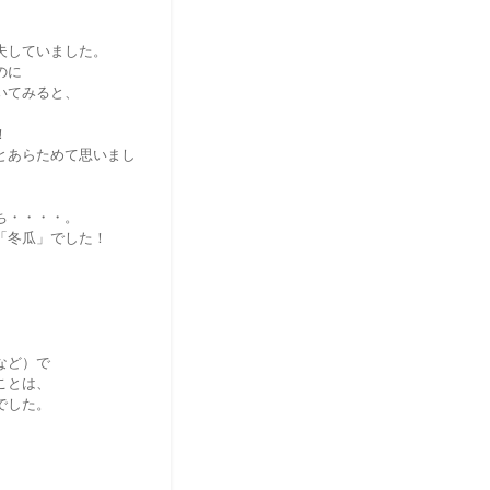
夫していました。
のに
いてみると、
！
とあらためて思いまし
ち・・・・。
「冬瓜」でした！
など）で
ことは、
でした。