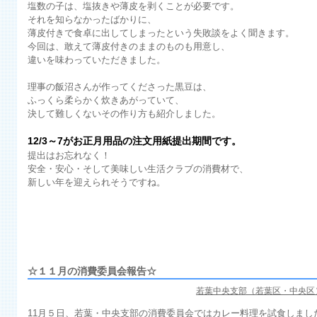
塩数の子は、塩抜きや薄皮を剥くことが必要です。
それを知らなかったばかりに、
薄皮付きで食卓に出してしまったという失敗談をよく聞きます。
今回は、敢えて薄皮付きのままのものも用意し、
違いを味わっていただきました。
理事の飯沼さんが作ってくださった黒豆は、
ふっくら柔らかく炊きあがっていて、
決して難しくないその作り方も紹介しました。
12/3～7がお正月用品の注文用紙提出期間です。
提出はお忘れなく！
安全・安心・そして美味しい生活クラブの消費材で、
新しい年を迎えられそうですね。
☆１１月の消費委員会報告☆
若葉中央支部（若葉区・中央区
11月５日、若葉・中央支部の消費委員会ではカレー料理を試食しまし