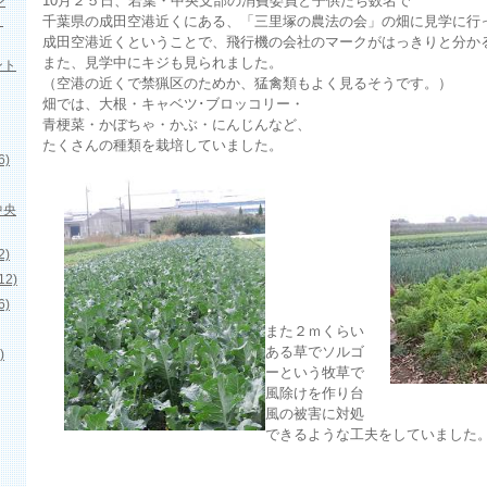
10月２５日、若葉・中央支部の消費委員と子供たち数名で
ン
」
千葉県の成田空港近くにある、「三里塚の農法の会」の畑に見学に行
成田空港近くということで、飛行機の会社のマークがはっきりと分か
また、見学中にキジも見られました。
ント
（空港の近くで禁猟区のためか、猛禽類もよく見るそうです。）
畑では、大根・キャベツ･ブロッコリー・
青梗菜・かぼちゃ・かぶ・にんじんなど、
たくさんの種類を栽培していました。
)
中央
)
2)
)
また２ｍくらい
ある草でソルゴ
)
ーという牧草で
風除けを作り台
風の被害に対処
できるような工夫をしていました