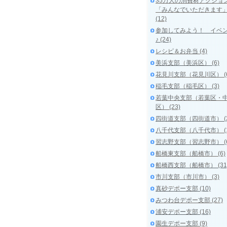
35万人の消費材アクショ
「みんなでいただきます
(12)
参加してみよう！ イベ
♪ (24)
レシピ＆お弁当 (4)
美浜支部（美浜区） (6)
花見川支部（花見川区） (6
稲毛支部（稲毛区） (3)
若葉中央支部（若葉区・
区） (23)
四街道支部（四街道市） (2
八千代支部（八千代市） (1
習志野支部（習志野市） (6
船橋東支部（船橋市） (6)
船橋西支部（船橋市） (31
市川支部（市川市） (3)
真砂デポー支部 (10)
みつわ台デポー支部 (27)
浦安デポー支部 (16)
園生デポー支部 (9)