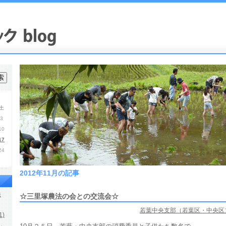
土
3
10
17
24
2012年11月の記事
発
☆三里塚農法の会との交流会☆
若葉中央支部（若葉区・中央区
)