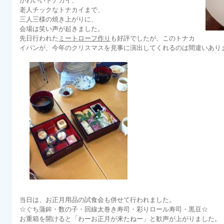
かわいいトナカイ、
老人チックなトナカイまで、
三人三様の焼き上がりに、
会場は笑い声が起きました。
先日行われた
ミートローフ作り
も好評でしたが、このトナカ
イパンが、今年のクリスマスを見事に演出してく
れるのは間違いあり
当日は、お正月用品の試食会も併せて行われました。
☆ぐち蒲鉾・数の子・回線太巻き寿司・彩りロール寿司・黒豆☆
お重箱を開けると「わーお正月が来たねー」と歓声が上がりました。