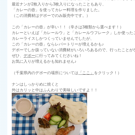
最近ナンが2枚入りから3枚入りになったこともあり、
「カレーの壺」を使ってカレー料理を作りました。
（この消費材はデポーでのみ販売中です。）
この「カレーの壺」が辛い！！（辛さは3種類から選べます！）
カレーといえば「カレールウ」と「カレールウフレーク」しか使った
カレーライスしかつくっていませんでしたが、
この「カレーの壺」ならレパートリーが増えるかも♪
デポーでしか扱っていない消費材がいろいろあるので、行ったことが
ぜひ、
デポー
に行ってみてくださいね！
お気に入りが増えるかも知れません♪
（千葉県内のデポーの場所については
「ここ」
をクリック！）
ナンはしっかりめに焼くと
外はカリッと中はふんわりで美味しいですよ！！