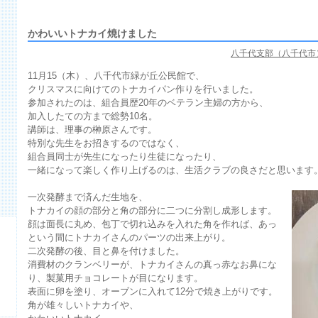
かわいいトナカイ焼けました
八千代支部（八千代市
11月15（木）、八千代市緑が丘公民館で、
クリスマスに向けてのトナカイパン作りを行いました。
参加されたのは、組合員歴20年のベテラン主婦の方から、
加入したての方まで総勢10名。
講師は、理事の榊原さんです。
特別な先生をお招きするのではなく、
組合員同士が先生になったり生徒になったり、
一緒になって楽しく作り上げるのは、生活クラブの良さだと思います
一次発酵まで済んだ生地を、
トナカイの顔の部分と角の部分に二つに分割し成形します。
顔は面長に丸め、包丁で切れ込みを入れた角を作れば、あっ
という間にトナカイさんのパーツの出来上がり。
二次発酵の後、目と鼻を付けました。
消費材のクランベリーが、トナカイさんの真っ赤なお鼻にな
り、製菓用チョコレートが目になります。
表面に卵を塗り、オーブンに入れて12分で焼き上がりです。
角が雄々しいトナカイや、