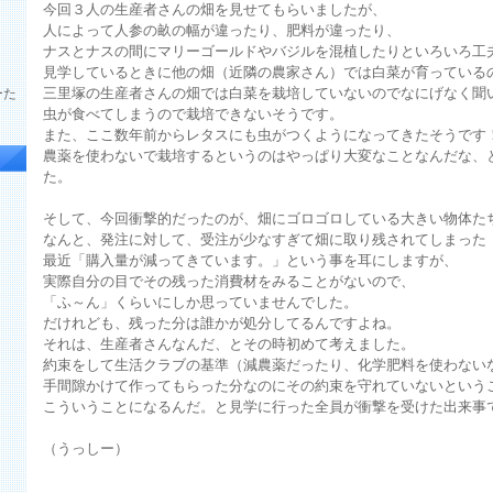
今回３人の生産者さんの畑を見せてもらいましたが、
人によって人参の畝の幅が違ったり、肥料が違ったり、
ナスとナスの間にマリーゴールドやバジルを混植したりといろいろ工
見学しているときに他の畑（近隣の農家さん）では白菜が育っている
三里塚の生産者さんの畑では白菜を栽培していないのでなにげなく聞
ーた
虫が食べてしまうので栽培できないそうです。
また、ここ数年前からレタスにも虫がつくようになってきたそうです
農薬を使わないで栽培するというのはやっぱり大変なことなんだな、
た。
そして、今回衝撃的だったのが、畑にゴロゴロしている大きい物体た
なんと、発注に対して、受注が少なすぎて畑に取り残されてしまった
最近「購入量が減ってきています。」という事を耳にしますが、
実際自分の目でその残った消費材をみることがないので、
「ふ～ん」くらいにしか思っていませんでした。
だけれども、残った分は誰かが処分してるんですよね。
それは、生産者さんなんだ、とその時初めて考えました。
約束をして生活クラブの基準（減農薬だったり、化学肥料を使わない
手間隙かけて作ってもらった分なのにその約束を守れていないという
こういうことになるんだ。と見学に行った全員が衝撃を受けた出来事
（うっしー）