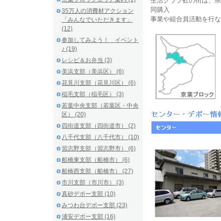
生活クラブ虹の街は、県
同購入
35万人の消費材アクション
事業や組合員活動を行な
「みんなでいただきます」
(12)
参加してみよう！ イベント
♪ (19)
レシピ＆お弁当 (3)
美浜支部（美浜区） (6)
花見川支部（花見川区） (6)
稲毛支部（稲毛区） (3)
若葉中央支部（若葉区・中央
区） (20)
四街道支部（四街道市） (2)
八千代支部（八千代市） (10)
習志野支部（習志野市） (6)
船橋東支部（船橋市） (6)
船橋西支部（船橋市） (27)
市川支部（市川市） (3)
真砂デポー支部 (10)
みつわ台デポー支部 (23)
浦安デポー支部 (16)