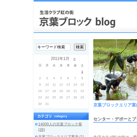
2011年1月
»
日
月
火
水
木
金
土
1
2
3
4
5
6
7
8
9
10
11
12
13
14
15
16
17
18
19
20
21
22
23
24
25
26
27
28
29
30
31
京葉ブロックエリア案
センター・デポーとブ
14000人の京葉ブロック発
(26)
京葉ブロックエリア案内 (1)