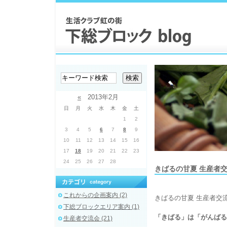
«
2013年2月
日
月
火
水
木
金
土
1
2
3
4
5
6
7
8
9
10
11
12
13
14
15
16
17
18
19
20
21
22
23
24
25
26
27
28
きばるの甘夏 生産者交
これからの企画案内 (2)
きばるの甘夏 生産者交流会
下総ブロックエリア案内 (1)
「きばる」は「がんばる
生産者交流会 (21)