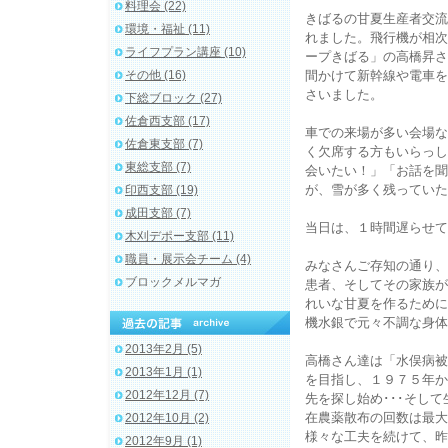
料理会 (22)
きばるの甘夏生産者交流
環境・福祉 (11)
れました。飛行機が相次
ライフプラン講座 (10)
ープきばる」の高橋昇さ
その他 (16)
間かけて新幹線や電車を
さいました。
下総ブロック (27)
佐倉西支部 (17)
車での来場が多い会場な
佐倉東支部 (7)
く欠席する方もいらっし
東総支部 (7)
会いたい！」「お話を聞
が、雪が多く残っていた
印西支部 (19)
成田支部 (7)
当日は、１時間遅らせて
木刈デポー支部 (11)
職員・展示会チーム (4)
みなさんご存知の通り、
ブロックメルマガ
患者、そしてその家族が
れいな甘夏を作るために
機水銀で元々不調な身体
2013年2月 (5)
高橋さん達は「水俣病被
2013年1月 (1)
を目指し、１９７５年か
2012年12月 (7)
先を探し始め･･･そし
在農薬散布の回数は最大
2012年10月 (2)
様々な工夫を続けて、昨
2012年9月 (1)