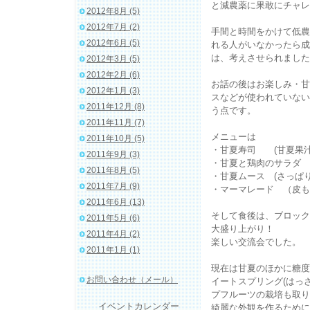
と減農薬に果敢にチャレ
2012年8月 (5)
2012年7月 (2)
手間と時間をかけて低農
2012年6月 (5)
れる人がいなかったら成
は、考えさせられました
2012年3月 (5)
2012年2月 (6)
お話の後はお楽しみ・甘
2012年1月 (3)
スなどが使われていない
2011年12月 (8)
う点です。
2011年11月 (7)
メニューは
2011年10月 (5)
・甘夏寿司 (甘夏果汁
2011年9月 (3)
・甘夏と鶏肉のサラダ 
2011年8月 (5)
・甘夏ムース (さっぱ
2011年7月 (9)
・マーマレード （皮も
2011年6月 (13)
そして食後は、ブロック
2011年5月 (6)
大盛り上がり！
2011年4月 (2)
楽しい交流会でした。
2011年1月 (1)
現在は甘夏のほかに糖度
お問い合わせ（メール）
イートスプリング(はっ
プフルーツの栽培も取り
イベントカレンダー
綺麗な外観を作るために