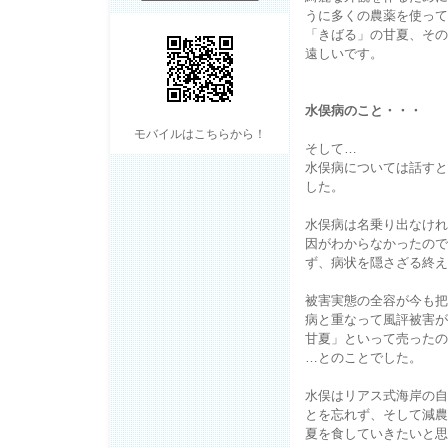
うに多くの農薬を使って
「きばる」の甘夏、その
遠しいです。
水俣病のこと・・・
モバイルはこちらから！
そして…
水俣病については話すと
した。
水俣病は名乗り出なけれ
因がわからなかったので
ず、病状を隠さざる終え
被害実態の全容が今も把
病と重なって風評被害が
甘夏」といって売ったの
…とのことでした。
水俣はリアス式海岸の自
とを忘れず、そして減農
夏を食していきたいと思