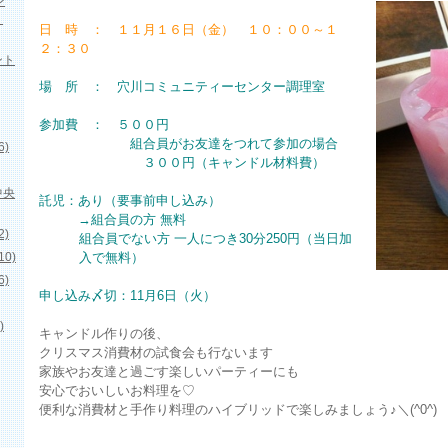
ン
」
日 時 ： １１月１６日（金） １０：００～１
２：３０
ント
場 所 ： 穴川コミュニティーセンター調理室
参加費 ： ５００円
組合員がお友達をつれて参加の場合
)
３００円（キャンドル材料費）
中央
託児：あり（要事前申し込み）
→組合員の方 無料
)
組合員でない方 一人につき30分250円（当日加
0)
入で無料）
)
申し込み〆切：11月6日（火）
)
キャンドル作りの後、
クリスマス消費材の試食会も行ないます
家族やお友達と過ごす楽しいパーティーにも
安心でおいしいお料理を♡
便利な消費材と手作り料理のハイブリッドで楽しみましょう♪＼(^0^)