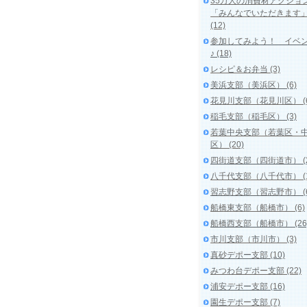
35万人の消費材アクショ
「みんなでいただきます
(12)
参加してみよう！ イベ
♪ (18)
レシピ＆お弁当 (3)
美浜支部（美浜区） (6)
花見川支部（花見川区） (6
稲毛支部（稲毛区） (3)
若葉中央支部（若葉区・
区） (20)
四街道支部（四街道市） (2
八千代支部（八千代市） (1
習志野支部（習志野市） (6
船橋東支部（船橋市） (6)
船橋西支部（船橋市） (26
市川支部（市川市） (3)
真砂デポー支部 (10)
みつわ台デポー支部 (22)
浦安デポー支部 (16)
園生デポー支部 (7)